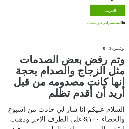
المزيد.. →
استفسارات
,
غير مصنف
نوفمبر
16
0
وتم رفض بعض الصدمات
مثل الزجاج والصدام بحجة
انها كانت مصدومه من قبل
أريد أن أقدم تظلم
السلام عليكم انا سار لي حادث من اسبوع
والخطاء ١٠٠%علي الطرف الاخر وذهبت
لتقدير المرور بصناعية العاصمه وتم رفض