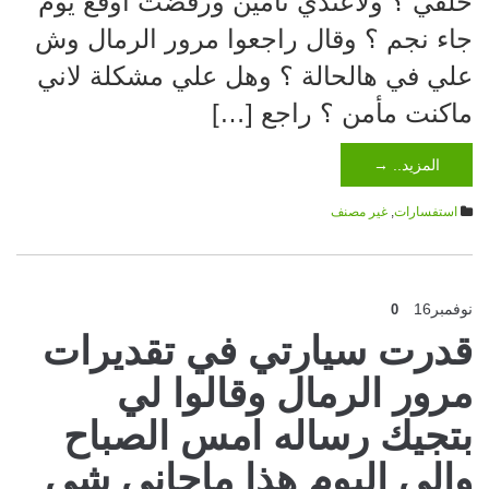
خلفي ؟ ولاعندي تأمين ورفضت اوقع يوم
جاء نجم ؟ وقال راجعوا مرور الرمال وش
علي في هالحالة ؟ وهل علي مشكلة لاني
ماكنت مأمن ؟ راجع […]
المزيد.. →
استفسارات
,
غير مصنف
نوفمبر
16
0
قدرت سيارتي في تقديرات
مرور الرمال وقالوا لي
بتجيك رساله امس الصباح
والى اليوم هذا ماجاني شي