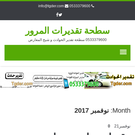
info@tgder.com
0533379600
سطحة تقديرات المرور
0533379600 سطحة تقدير الحوادث و شيخ المعارض
Month:
نوفمبر 2017
نوفمبر
21
0