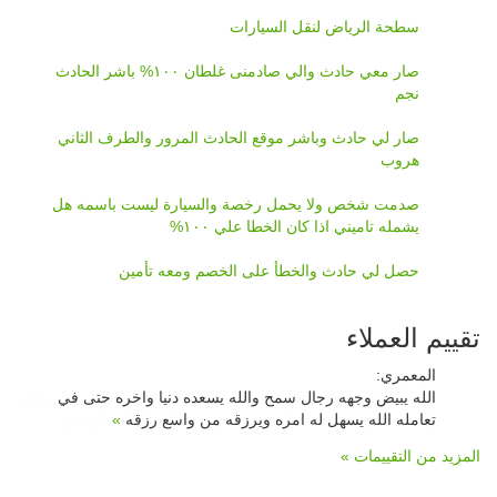
سطحة الرياض لنقل السيارات
صار معي حادث والي صادمنى غلطان ١٠٠% باشر الحادث
نجم
صار لي حادث وباشر موقع الحادث المرور والطرف الثاني
هروب
صدمت شخص ولا يحمل رخصة والسيارة ليست باسمه هل
يشمله تاميني اذا كان الخطا علي ١٠٠%
حصل لي حادث والخطأ على الخصم ومعه تأمين
تقييم العملاء
المعمري
:
الله يبيض وجهه رجال سمح والله يسعده دنيا واخره حتى في
تعامله الله يسهل له امره ويرزقه من واسع رزقه
»
المزيد من التقييمات »