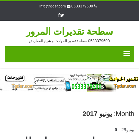
info@tgder.com
0533379600
سطحة تقديرات المرور
0533379600 سطحة تقدير الحوادث و شيخ المعارض
Month:
يونيو 2017
يونيو
29
0