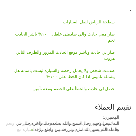
Post navigation
.
سطحة الرياض لنقل السيارات
صار معي حادث والي صادمنى غلطان ١٠٠% باشر الحادث
نجم
صار لي حادث وباشر موقع الحادث المرور والطرف الثاني
هروب
صدمت شخص ولا يحمل رخصة والسيارة ليست باسمه هل
يشمله تاميني اذا كان الخطا علي ١٠٠%
حصل لي حادث والخطأ على الخصم ومعه تأمين
تقييم العملاء
المعمري
:
الله يبيض وجهه رجال سمح والله يسعده دنيا واخره حتى في
تعامله الله يسهل له امره ويرزقه من واسع رزقه
»