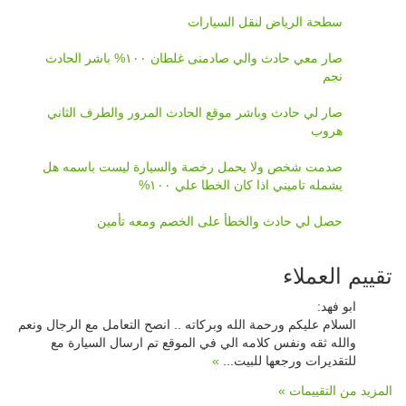
سطحة الرياض لنقل السيارات
صار معي حادث والي صادمنى غلطان ١٠٠% باشر الحادث
نجم
صار لي حادث وباشر موقع الحادث المرور والطرف الثاني
هروب
صدمت شخص ولا يحمل رخصة والسيارة ليست باسمه هل
يشمله تاميني اذا كان الخطا علي ١٠٠%
حصل لي حادث والخطأ على الخصم ومعه تأمين
تقييم العملاء
ابو فهد
:
السلام عليكم ورحمة الله وبركاته .. انصح التعامل مع الرجال ونعم
والله ثقه ونفس كلامه الي في الموقع تم ارسال السيارة مع
للتقديرات ورجعها للبيت...
»
المزيد من التقييمات »