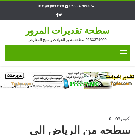
info@tgder.com
0533379600
سطحة تقديرات المرور
0533379600 سطحة تقدير الحوادث و شيخ المعارض
أكتوبر
03
0
سطحه من الرياض الى