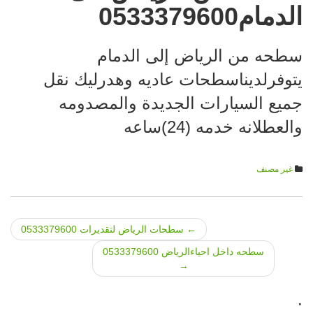
الدمام0533379600
سطحه من الرياض إلى الدمام
يتوفرلديناسطحات عاديه وهدرليك نقل
جميع السيارات الجديدة والمصدومه
والعطلانه خدمه (24)ساعه
غير مصنف
←
سطحات الرياض لتقديرات 0533379600
Post navigation
سطحه داخل احياءالرياض 0533379600
→
.