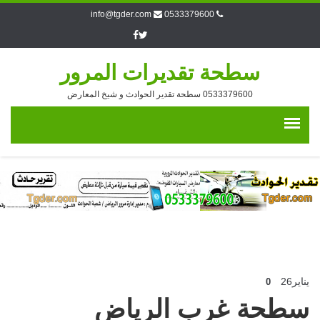
info@tgder.com
0533379600
سطحة تقديرات المرور
0533379600 سطحة تقدير الحوادث و شيخ المعارض
يناير
26
0
سطحة غرب الرياض