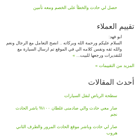
حصل لي حادث والخطأ على الخصم ومعه تأمين
تقييم العملاء
ابو فهد
:
السلام عليكم ورحمة الله وبركاته .. انصح التعامل مع الرجال ونعم
والله ثقه ونفس كلامه الي في الموقع تم ارسال السيارة مع
للتقديرات ورجعها للبيت...
»
المزيد من التقييمات »
أحدث المقالات
سطحة الرياض لنقل السيارات
صار معي حادث والي صادمنى غلطان ١٠٠% باشر الحادث
نجم
صار لي حادث وباشر موقع الحادث المرور والطرف الثاني
هروب