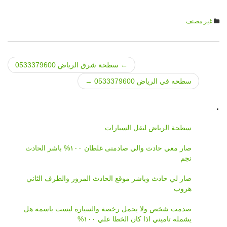
غير مصنف
←
سطحة شرق الرياض 0533379600
Post navigation
سطحه في الرياض 0533379600
→
.
سطحة الرياض لنقل السيارات
صار معي حادث والي صادمنى غلطان ١٠٠% باشر الحادث
نجم
صار لي حادث وباشر موقع الحادث المرور والطرف الثاني
هروب
صدمت شخص ولا يحمل رخصة والسيارة ليست باسمه هل
يشمله تاميني اذا كان الخطا علي ١٠٠%