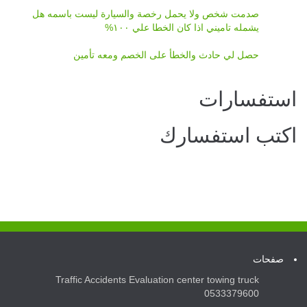
صدمت شخص ولا يحمل رخصة والسيارة ليست باسمه هل
يشمله تاميني اذا كان الخطا علي ١٠٠%
حصل لي حادث والخطأ على الخصم ومعه تأمين
استفسارات
اكتب استفسارك
صفحات
Traffic Accidents Evaluation center towing truck
0533379600