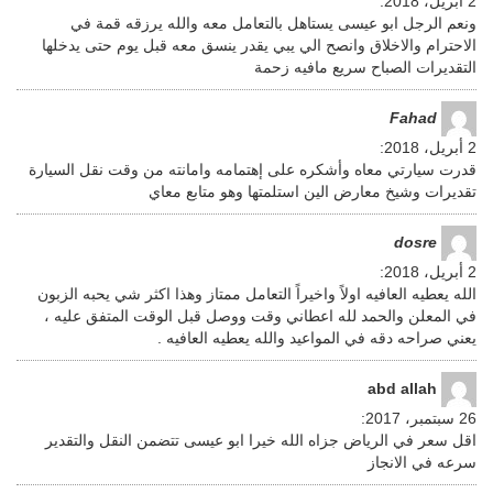
2 أبريل، 2018
:
ونعم الرجل ابو عيسى يستاهل بالتعامل معه والله يرزقه قمة في
الاحترام والاخلاق وانصح الي يبي يقدر ينسق معه قبل يوم حتى يدخلها
التقديرات الصباح سريع مافيه زحمة
Fahad
2 أبريل، 2018
:
قدرت سيارتي معاه وأشكره على إهتمامه وامانته من وقت نقل السيارة
تقديرات وشيخ معارض الين استلمتها وهو متابع معاي
dosre
2 أبريل، 2018
:
الله يعطيه العافيه اولاً واخيراً التعامل ممتاز وهذا اكثر شي يحبه الزبون
في المعلن والحمد لله اعطاني وقت ووصل قبل الوقت المتفق عليه ،
يعني صراحه دقه في المواعيد والله يعطيه العافيه .
abd allah
26 سبتمبر، 2017
:
اقل سعر في الرياض جزاه الله خيرا ابو عيسى تتضمن النقل والتقدير
سرعه في الانجاز