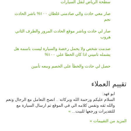
سطحة الرياض لنقل السيارات
صار معي حادث والي صادمنى غلطان ١٠٠% باشر الحادث
نجم
صار لي حادث وباشر موقع الحادث المرور والطرف الثاني
هروب
صدمت شخص ولا يحمل رخصة والسيارة ليست باسمه هل
يشمله تاميني اذا كان الخطا علي ١٠٠%
حصل لي حادث والخطأ على الخصم ومعه تأمين
تقييم العملاء
ابو فهد
:
المعمري
:
الله يبيض وجهه رجال سمح والله يسعده دنيا واخره حتى في
السلام عليكم ورحمة الله وبركاته .. انصح التعامل مع الرجال ونعم
تعامله الله يسهل له امره ويرزقه من واسع رزقه
»
والله ثقه ونفس كلامه الي في الموقع تم ارسال السيارة مع
للتقديرات ورجعها للبيت...
»
المزيد من التقييمات »