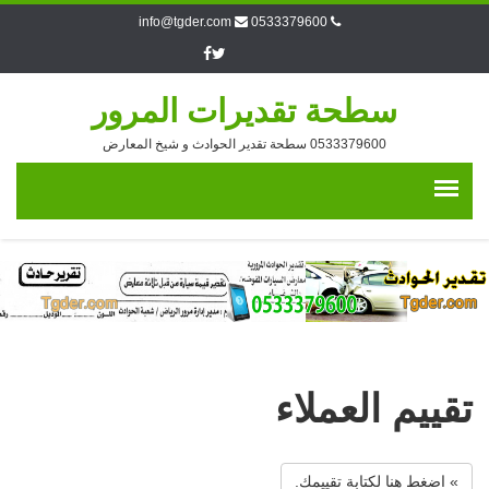
info@tgder.com
0533379600
سطحة تقديرات المرور
0533379600 سطحة تقدير الحوادث و شيخ المعارض
تقييم العملاء