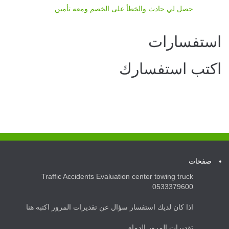
حصل لي حادث والخطأ على الخصم ومعه تأمين
استفسارات
اكتب استفسارك
صفحات
Traffic Accidents Evaluation center towing truck
0533379600
اذا كان لديك استفسار سؤال عن تقديرات المرور اكتبه هنا
تقديرات المرور الدمام