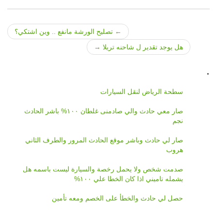
←
تصليح الورشة مانفع .. وين اشتكي؟
Post navigation
هل يوجد تقدير ل شاحنه تريلا
→
.
سطحة الرياض لنقل السيارات
صار معي حادث والي صادمنى غلطان ١٠٠% باشر الحادث
نجم
صار لي حادث وباشر موقع الحادث المرور والطرف الثاني
هروب
صدمت شخص ولا يحمل رخصة والسيارة ليست باسمه هل
يشمله تاميني اذا كان الخطا علي ١٠٠%
حصل لي حادث والخطأ على الخصم ومعه تأمين