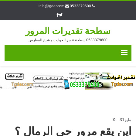
info@tgder.com
0533379600
سطحة تقديرات المرور
0533379600 سطحة تقدير الحوادث و شيخ المعارض
مايو
31
0
اين يقع مرور حي الرمال ؟