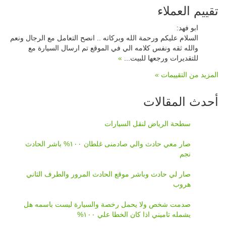
تقييم العملاء
ابو فهد
:
السلام عليكم ورحمة الله وبركاته .. انصح التعامل مع الرجال ونعم
والله ثقه ونفس كلامه الي في الموقع تم ارسال السيارة مع
للتقديرات ورجعها للبيت...
»
المزيد من التقييمات »
أحدث المقالات
سطحة الرياض لنقل السيارات
صار معي حادث والي صادمنى غلطان ١٠٠% باشر الحادث
نجم
صار لي حادث وباشر موقع الحادث المرور والطرف الثاني
هروب
صدمت شخص ولا يحمل رخصة والسيارة ليست باسمه هل
يشمله تاميني اذا كان الخطا علي ١٠٠%