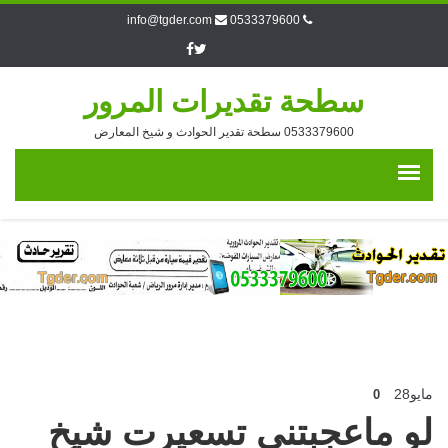
info@tgder.com
0533379600
سطحة تقديرات المرور
0533379600 سطحة تقدير الحوادث و شيخ المعارض
مايو
28
0
لو ماعجبتني تسعيرت شيخ