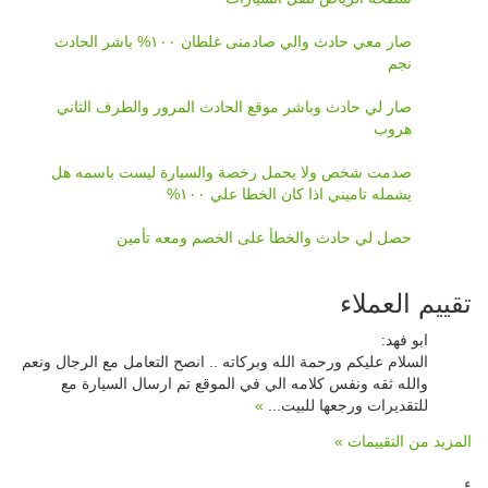
صار معي حادث والي صادمنى غلطان ١٠٠% باشر الحادث
نجم
صار لي حادث وباشر موقع الحادث المرور والطرف الثاني
هروب
صدمت شخص ولا يحمل رخصة والسيارة ليست باسمه هل
يشمله تاميني اذا كان الخطا علي ١٠٠%
حصل لي حادث والخطأ على الخصم ومعه تأمين
تقييم العملاء
ابو فهد
:
المعمري
:
الله يبيض وجهه رجال سمح والله يسعده دنيا واخره حتى في
السلام عليكم ورحمة الله وبركاته .. انصح التعامل مع الرجال ونعم
تعامله الله يسهل له امره ويرزقه من واسع رزقه
»
والله ثقه ونفس كلامه الي في الموقع تم ارسال السيارة مع
للتقديرات ورجعها للبيت...
»
المزيد من التقييمات »